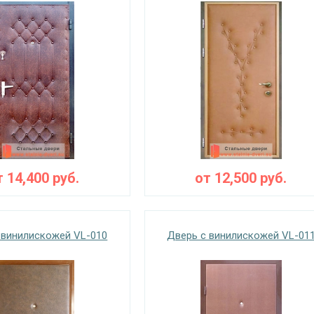
т
14,400
руб.
от
12,500
руб.
 винилискожей VL-010
Дверь с винилискожей VL-01