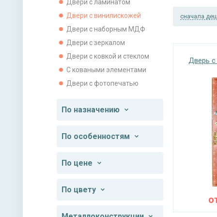
Двери с ламинатом
Двери с винилискожей
сначала де
Двери с наборным МДФ
Двери с зеркалом
Двери с ковкой и стеклом
Дверь с
С коваными элементами
Двери с фотопечатью
По назначению
По особенностям
По цене
По цвету
о
Металлоконструкции