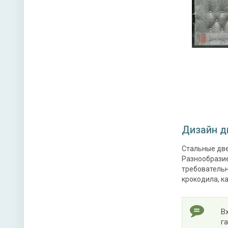
Дизайн д
Стальные две
Разнообразие
требовательн
крокодила, к
В
г