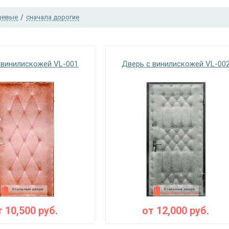
шевые
/
сначала дорогие
 винилискожей VL-001
Дверь с винилискожей VL-00
т
10,500
руб.
от
12,000
руб.