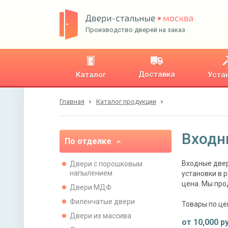
Производство дверей на заказ
Доставка
Каталог
Уста
Главная
Каталог продукции
Входн
По отделке
Входные двер
Двери с порошковым
напылением
установки в 
цена. Мы про
Двери МДФ
Филенчатые двери
Товары по це
Двери из массива
от
10,000
ру