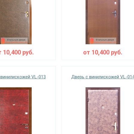
т
10,400
руб.
от
10,400
руб.
 винилискожей VL-013
Дверь с винилискожей VL-01