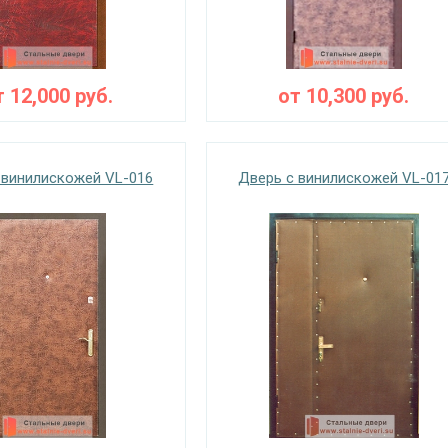
т
12,000
руб.
от
10,300
руб.
 винилискожей VL-016
Дверь с винилискожей VL-01