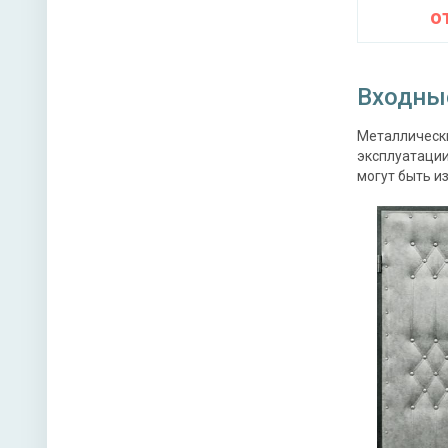
о
Входны
Металлически
эксплуатации
могут быть и