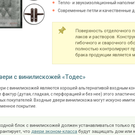
Тепло- и звукоизоляционный наполни
Современные петли и качественные д
Поверхность отделочного 
лаков и растворов. Констр
гибочного и сварочного об
полностью контролируют пр
брака продукции является 
вери с винилискожей «Тодес»
ри с винилискожей являются хорошей альтернативой входным кон
 фактур (дутая, гладкая, с перфорацией и без нее) этого эластич
ых покупателей. Входные двери винилискожа могут искусно имити
аменное покрытие.
ходной блок с винилискожей должен устанавливаться только 
арантирует, что
двери эконом-класса
будут защищать дом или к