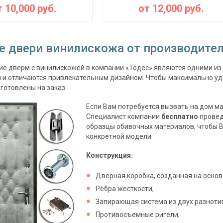
т
10,000
руб.
от
12,000
руб.
е двери винилискожа от производите
е дверм с винилискожей в компании «Тодес» являются одними из 
 и отличаются привлекательным дизайном. Чтобы максимально уд
зготовлены на заказ.
Если Вам потребуется вызвать на дом ма
Специалист компании
бесплатно
провед
образцы обивочных материалов, чтобы В
конкретной модели.
Конструкция:
Дверная коробка, созданная на основ
Ребра жесткости;
Запирающая система из двух разноти
Противосъемные ригели;