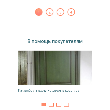
1
2
3
4
В помощь покупателям
не
Как выбрать входную дверь в квартиру
Замена 
своими 