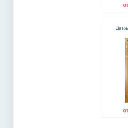
о
Дверь
о