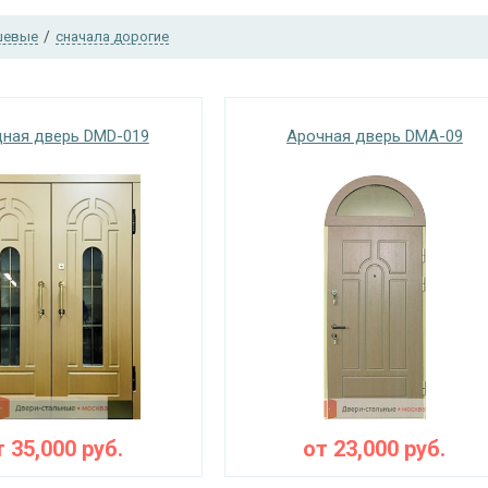
шевые
/
сначала дорогие
ная дверь DMD-019
Арочная дверь DMA-09
т
35,000
руб.
от
23,000
руб.