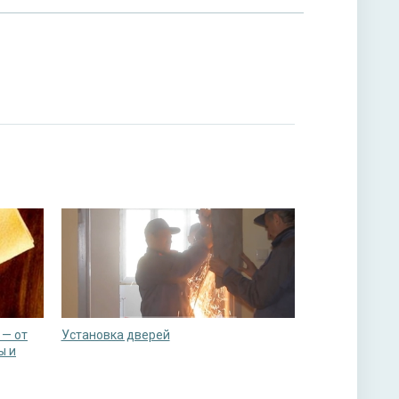
 — от
Установка дверей
ы и