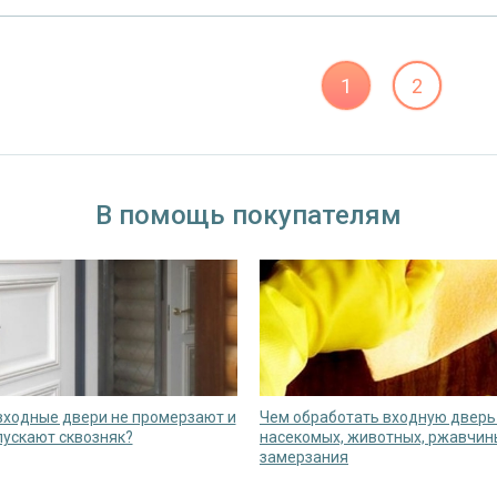
1
2
В помощь покупателям
входные двери не промерзают и
Чем обработать входную дверь
пускают сквозняк?
насекомых, животных, ржавчин
замерзания