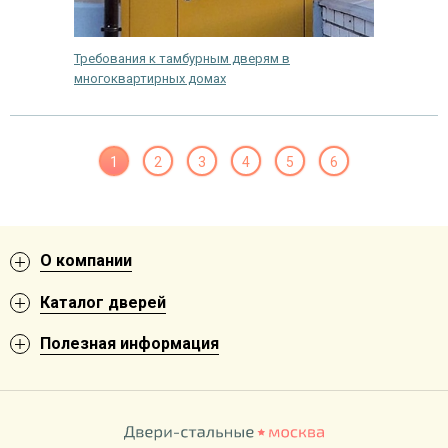
Требования к тамбурным дверям в
многоквартирных домах
1
2
3
4
5
6
О компании
Каталог дверей
Полезная информация